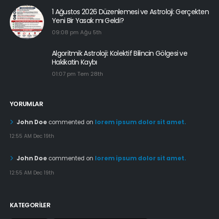
1 Ağustos 2026 Düzenlemesi ve Astroloji: Gerçekten
Yeni Bir Yasak mı Geldi?
09:08 pm Ağu 5th
Algoritmik Astroloji: Kolektif Bilincin Gölgesi ve
Hakikatin Kaybı
01:07 pm Tem 28th
YORUMLAR
John Doe
commented on
lorem ipsum dolor sit amet.
12:55 AM Dec 19th
John Doe
commented on
lorem ipsum dolor sit amet.
12:55 AM Dec 19th
KATEGORILER