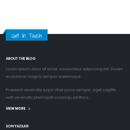
Get In Touch
ABOUT THE BLOG
Lorem ipsum dolor sit amet, consectetur adipiscing elit. Donec
eu pulvinar magna semper scelerisque.
Praesent venenatis turpis vitae purus semper, eget sagittis
velit venenatis ptent taciti sociosqu ad litora...
VIEW MORE
SON YAZILAR