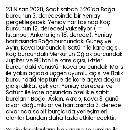
23 Nisan 2020, Saat sabah 5:26’da Boğa
burcunun 3. derecesinde bir Yeniay
gerçekleşecek. Yeniay haritasında Koç
burcunun 12. derecesi yükseliyor ( =
İstanbul, Ankara için 18. derece). Yeniay
haritasında Boğa burcundaki Güneş ve
Ay’ın, Kova burcundaki Satürn’le kare açısı,
Koç burcundaki Merkür’ün Oğlak burcundaki
Jüpiter ve Plüton ile kare açısı, İkizler
burcundaki Venüs’ün Kova burcundaki Mars
ile yakın açıdaki üçgen uyumlu açısı ve Balık
burcundaki Neptün’le de kare açıya doğru
gidişi dikkat çekiyor. Yeniay derecesi ve
Satürn ile kare açısından özellikle sabit
burçların Boğa, Aslan, Akrep, Kova 3. günü
civarı doğumlular ve haritasında 3. derece
civarında sabit burçlarda yerleşimleri
olanlar bundan daha fazla etkilenecektir.
Yeniaylar olayların başlangıç tohumları ile