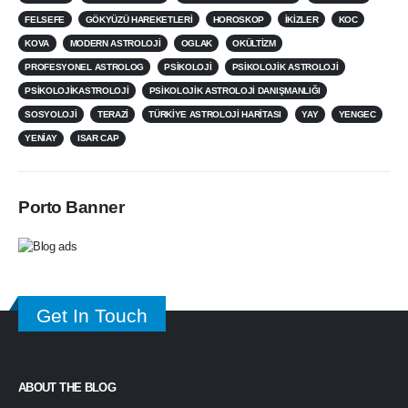
FELSEFE
GÖKYÜZÜ HAREKETLERI
HOROSKOP
IKIZLER
KOC
KOVA
MODERN ASTROLOJI
OGLAK
OKÜLTIZM
PROFESYONEL ASTROLOG
PSIKOLOJI
PSIKOLOJIK ASTROLOJI
PSIKOLOJIKASTROLOJI
PSIKOLOJIK ASTROLOJI DANIŞMANLIĞI
SOSYOLOJI
TERAZI
TÜRKIYE ASTROLOJI HARITASI
YAY
YENGEC
YENIAY
ISAR CAP
Porto Banner
Get In Touch
ABOUT THE BLOG