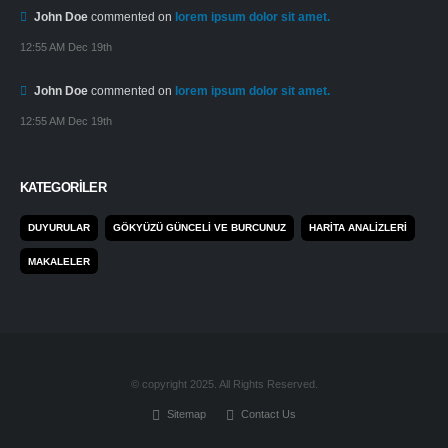
John Doe
commented on
lorem ipsum dolor sit amet.
12:55 AM Dec 19th
John Doe
commented on
lorem ipsum dolor sit amet.
12:55 AM Dec 19th
KATEGORILER
DUYURULAR
GÖKYÜZÜ GÜNCELI VE BURCUNUZ
HARITA ANALIZLERI
MAKALELER
© copyright 2025. All Rights Reserved.
Sitemap
Contact Us