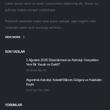
Lorem ipsum dolor sit amet, consectetur adipiscing elit. Donec eu
pulvinar magna semper scelerisque.
Praesent venenatis turpis vitae purus semper, eget sagittis velit
venenatis ptent taciti sociosqu ad litora...
VIEW MORE
SON YAZILAR
1 Ağustos 2026 Düzenlemesi ve Astroloji: Gerçekten
Yeni Bir Yasak mı Geldi?
09:08 pm Ağu 5th
Algoritmik Astroloji: Kolektif Bilincin Gölgesi ve Hakikatin
Kaybı
01:07 pm Tem 28th
YORUMLAR