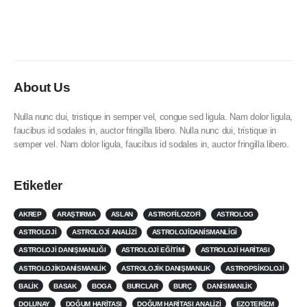
About Us
Nulla nunc dui, tristique in semper vel, congue sed ligula. Nam dolor ligula,
faucibus id sodales in, auctor fringilla libero. Nulla nunc dui, tristique in
semper vel. Nam dolor ligula, faucibus id sodales in, auctor fringilla libero.
Etiketler
AKREP
ARAŞTIRMA
ASLAN
ASTROFILOZOFI
ASTROLOG
ASTROLOJI
ASTROLOJI ANALIZI
ASTROLOJIDANISMANLIGI
ASTROLOJI DANIŞMANLIĞI
ASTROLOJI EĞITIMI
ASTROLOJI HARITASI
ASTROLOJIKDANISMANLIK
ASTROLOJIK DANIŞMANLIK
ASTROPSIKOLOJI
BALIK
BASAK
BOGA
BURCLAR
BURÇ
DANISMANLIK
DOLUNAY
DOĞUM HARITASI
DOĞUM HARITASI ANALIZI
EZOTERIZM