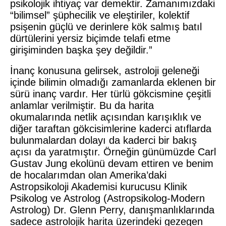
psikolojik ihtiyaç var demektir. Zamanımızdaki
“bilimsel” şüphecilik ve eleştiriler, kolektif
psişenin güçlü ve derinlere kök salmış batıl
dürtülerini yersiz biçimde telafi etme
girişiminden başka şey değildir.”
İnanç konusuna gelirsek, astroloji geleneği
içinde bilimin olmadığı zamanlarda eklenen bir
sürü inanç vardır. Her türlü gökcismine çeşitli
anlamlar verilmiştir. Bu da harita
okumalarında netlik açısından karışıklık ve
diğer taraftan gökcisimlerine kaderci atıflarda
bulunmalardan dolayı da kaderci bir bakış
açısı da yaratmıştır. Örneğin günümüzde Carl
Gustav Jung ekolünü devam ettiren ve benim
de hocalarımdan olan Amerika’daki
Astropsikoloji Akademisi kurucusu Klinik
Psikolog ve Astrolog (Astropsikolog-Modern
Astrolog) Dr. Glenn Perry, danışmanlıklarında
sadece astrolojik harita üzerindeki gezegen