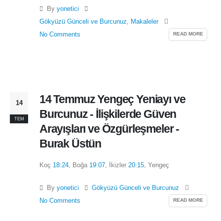
By
yonetici
Gökyüzü Günceli ve Burcunuz
,
Makaleler
READ MORE
No Comments
14 Temmuz Yengeç Yeniayı ve
14
Burcunuz - İlişkilerde Güven
TEM
Arayışları ve Özgürleşmeler -
Burak Üstün
Koç
18:24
, Boğa
19:07
, İkizler
20:15
, Yengeç
By
yonetici
Gökyüzü Günceli ve Burcunuz
READ MORE
No Comments