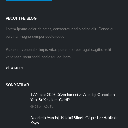
ABOUT THE BLOG
Lorem ipsum dolor sit amet, consectetur adipiscing elit. Donec eu
pulvinar magna semper scelerisque.
Praesent venenatis turpis vitae purus semper, eget sagittis velit
venenatis ptent taciti sociosqu ad litora...
VIEW MORE
SON YAZILAR
1 Ağustos 2026 Düzenlemesi ve Astroloji: Gerçekten
Yeni Bir Yasak mı Geldi?
09:08 pm Ağu 5th
Algoritmik Astroloji: Kolektif Bilincin Gölgesi ve Hakikatin
Kaybı