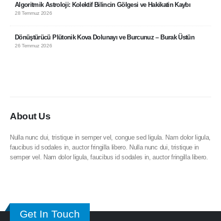
Algoritmik Astroloji: Kolektif Bilincin Gölgesi ve Hakikatin Kaybı
28 Temmuz 2026
Dönüştürücü Plütonik Kova Dolunayı ve Burcunuz – Burak Üstün
26 Temmuz 2026
About Us
Nulla nunc dui, tristique in semper vel, congue sed ligula. Nam dolor ligula,
faucibus id sodales in, auctor fringilla libero. Nulla nunc dui, tristique in
semper vel. Nam dolor ligula, faucibus id sodales in, auctor fringilla libero.
Get In Touch