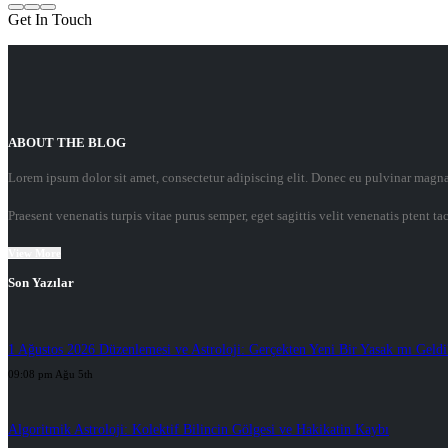
Get In Touch
ABOUT THE BLOG
Lorem ipsum dolor sit amet, consectetur adipiscing elit. Donec eu pulvinar magna
Praesent venenatis turpis vitae purus semper, eget sagittis velit venenatis ptent taci
View More
Son Yazılar
1 Ağustos 2026 Düzenlemesi ve Astroloji: Gerçekten Yeni Bir Yasak mı Geldi
09:08 pm Ağu 5th
Algoritmik Astroloji: Kolektif Bilincin Gölgesi ve Hakikatin Kaybı