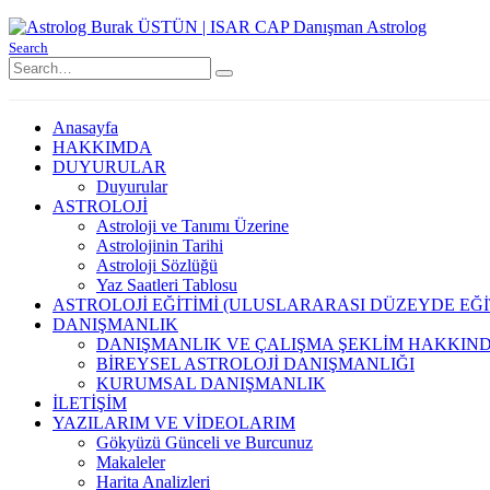
Search
Anasayfa
HAKKIMDA
DUYURULAR
Duyurular
ASTROLOJİ
Astroloji ve Tanımı Üzerine
Astrolojinin Tarihi
Astroloji Sözlüğü
Yaz Saatleri Tablosu
ASTROLOJİ EĞİTİMİ (ULUSLARARASI DÜZEYDE EĞİ
DANIŞMANLIK
DANIŞMANLIK VE ÇALIŞMA ŞEKLİM HAKKIN
BİREYSEL ASTROLOJİ DANIŞMANLIĞI
KURUMSAL DANIŞMANLIK
İLETİŞİM
YAZILARIM VE VİDEOLARIM
Gökyüzü Günceli ve Burcunuz
Makaleler
Harita Analizleri