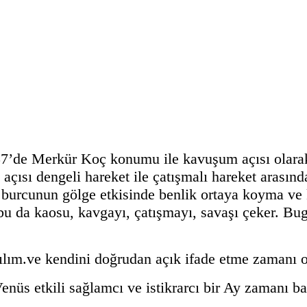
:57’de Merkür Koç konumu ile kavuşum açısı olara
 açısı dengeli hareket ile çatışmalı hareket arasın
burcunun gölge etkisinde benlik ortaya koyma ve ke
u da kaosu, kavgayı, çatışmayı, savaşı çeker. Bug
atılım.ve kendini doğrudan açık ifade etme zamanı ol
nüs etkili sağlamcı ve istikrarcı bir Ay zamanı b