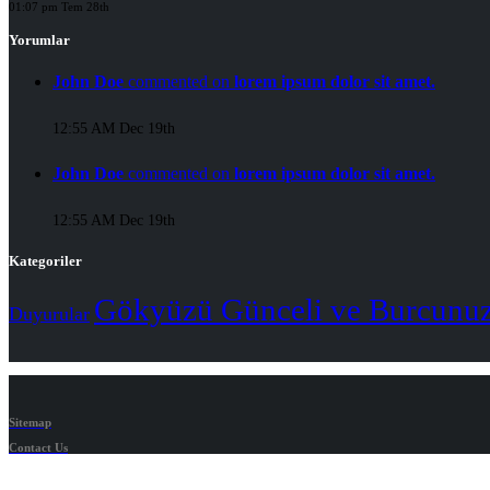
01:07 pm Tem 28th
Yorumlar
John Doe
commented on
lorem ipsum dolor sit amet.
12:55 AM Dec 19th
John Doe
commented on
lorem ipsum dolor sit amet.
12:55 AM Dec 19th
Kategoriler
Gökyüzü Günceli ve Burcunu
Duyurular
Sitemap
Contact Us