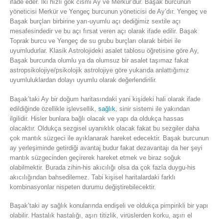
ifade eder. İki hızlı gök cismi Ay ve Merkür’dür. Başak burcunun
yöneticisi Merkür ve Yengeç burcunun yöneticisi de Ay’dır. Yengeç ve
Başak burçları birbirine yarı-uyumlu açı dediğimiz sextile açı
mesafesindedir ve bu açı fırsat veren açı olarak ifade edilir. Başak
Toprak burcu ve Yengeç de su grubu burçları olarak birbiri ile
uyumludurlar. Klasik Astrolojideki asalet tablosu öğretisine göre Ay,
Başak burcunda olumlu ya da olumsuz bir asalet taşımaz fakat
astropsikolojiye/psikolojik astrolojiye göre yukarıda anlattığımız
uyumluluklardan dolayı uyumlu olarak değerlendirilir.
Başak’taki Ay bir doğum haritasındaki yani kişideki hali olarak ifade
edildiğinde özellikle işlevsellik,
sağlık
, sinir sistemi ile yakından
ilgilidir. Hisler bunlara bağlı olacak ve yapı da oldukça hassas
olacaktır. Oldukça sezgisel uyanıklık olacak fakat bu sezgiler daha
çok mantık süzgeci ile ayıklanarak hareket edecektir. Başak burcunun
ay yerleşiminde getirdiği avantaj budur fakat dezavantajı da her şeyi
mantık süzgecinden geçirerek hareket etmek ve biraz soğuk
olabilmektir. Burada zihin-his akıcılığı olsa da çok fazla duygu-his
akıcılığından bahsedilemez. Tabi kişisel haritalardaki farklı
kombinasyonlar nispeten durumu değiştirebilecektir.
Başak’taki ay sağlık konularında endişeli ve oldukça pimpirikli bir yapı
olabilir. Hastalık hastalığı, aşırı titizlik, virüslerden korku, aşırı el