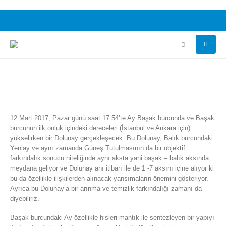
12 Mart 2017, Pazar günü saat 17.54’te Ay Başak burcunda ve Başak
burcunun ilk onluk içindeki dereceleri (İstanbul ve Ankara için)
yükselirken bir Dolunay gerçekleşecek. Bu Dolunay, Balık burcundaki
Yeniay ve aynı zamanda Güneş Tutulmasının da bir objektif
farkındalık sonucu niteliğinde aynı aksta yani başak – balık aksında
meydana geliyor ve Dolunay anı itibarı ile de 1 -7 aksını içine alıyor ki
bu da özellikle ilişkilerden alınacak yansımaların önemini gösteriyor.
Ayrıca bu Dolunay’a bir arınma ve temizlik farkındalığı zamanı da
diyebiliriz.
Başak burcundaki Ay özellikle hisleri mantık ile sentezleyen bir yapıyı