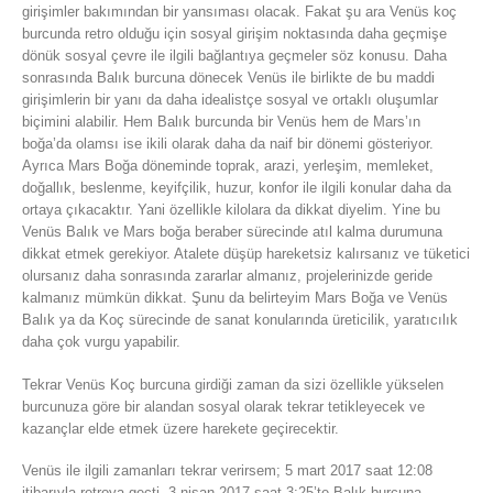
girişimler bakımından bir yansıması olacak. Fakat şu ara Venüs koç
burcunda retro olduğu için sosyal girişim noktasında daha geçmişe
dönük sosyal çevre ile ilgili bağlantıya geçmeler söz konusu. Daha
sonrasında Balık burcuna dönecek Venüs ile birlikte de bu maddi
girişimlerin bir yanı da daha idealistçe sosyal ve ortaklı oluşumlar
biçimini alabilir. Hem Balık burcunda bir Venüs hem de Mars’ın
boğa’da olamsı ise ikili olarak daha da naif bir dönemi gösteriyor.
Ayrıca Mars Boğa döneminde toprak, arazi, yerleşim, memleket,
doğallık, beslenme, keyifçilik, huzur, konfor ile ilgili konular daha da
ortaya çıkacaktır. Yani özellikle kilolara da dikkat diyelim. Yine bu
Venüs Balık ve Mars boğa beraber sürecinde atıl kalma durumuna
dikkat etmek gerekiyor. Atalete düşüp hareketsiz kalırsanız ve tüketici
olursanız daha sonrasında zararlar almanız, projelerinizde geride
kalmanız mümkün dikkat. Şunu da belirteyim Mars Boğa ve Venüs
Balık ya da Koç sürecinde de sanat konularında üreticilik, yaratıcılık
daha çok vurgu yapabilir.
Tekrar Venüs Koç burcuna girdiği zaman da sizi özellikle yükselen
burcunuza göre bir alandan sosyal olarak tekrar tetikleyecek ve
kazançlar elde etmek üzere harekete geçirecektir.
Venüs ile ilgili zamanları tekrar verirsem; 5 mart 2017 saat 12:08
itibarıyla retroya geçti, 3 nisan 2017 saat 3:25’te Balık burcuna