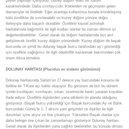
şeyler yapmayı içeriyordu. Güney düğüm Mars ve Satürn
karakterindedir. Daha sınırlayıcıdır. Köklerden ve geçmişten gelen
davranışlar ile ilintilidir. Eğer avantaja kullanılırsa burada kronikleşmiş
kötü özellikler de sınırlanabilir ve kuzey düğüm yönüne doğru
ilerleyişte daha başarılı olunabilir. Özellikle kişisel astrolojik
haritalarında bağımlılık ile ilgili kodları olanlar bu zaman dilimini iyi
değerlendirebilirler. Genel olarak da doğum haritalarında bizi asıl
geliştirecek özellik kuzey düğüm yönündedir. Kuzey düğüm de başak
burcunda ve şimdi bu dolunay başak burcu tarafındaki ay’ı gösterdiği
için özellikle sağlığımız ile ilgili objektiflik kazanmak bakımından çok
önem ihtiva etmekte.
DOLUNAY HARİTASI (Placidus ev sistemi görünümü)
Dolunay haritasında Satürn’ün 27 derece yay burcundaki konumu ile
birlikte bir T-Kare açı kalıbı oluşuyor. Bu görünüm de bizi bu dönem
içinde kısıtlayan, sınırlayan, sıkan, üzerimizde baskı yaratan koşulları
ifade ediyor. Özellikle ilişkilerden yana etkilerin ön planda olduğunu
görüyoruz. Başak burcu yükseldiği için Başak burcundaki Ay ve Balık
burcundaki Güneş’le 1- 7 aksını yani girişimler ve ilişkiler ile ilgili
durumları içine alıyor ve öne çıkartıyor. Yükseleni Başak olanlar için
daha belirgin öne çıkan bir zamanlamayı gösteriyor Dolunay haritası.
Genel olarak da ilişkilerden yana sağlıklı beklentiler, bu konuda olması