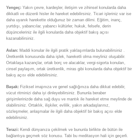
Yengeç:
Yakın çevre, kardeşler, iletişim ve zihinsel konularda daha
dikkatli ve düzenli hisler ile hareket edebilirsiniz. Ticari işleriniz var ise
daha uyanık harekette olduğunuz bir zaman dilimi. Eğitim, inanç,
yurtdışı, yabancılar, yabancı kültürler, hukuk, felsefe, derin
düşünceleriniz ile ilgili konularda daha objektif bakış açısı
kazanabilirsiniz.
Aslan:
Maddi konular ile ilgili pratik yaklaşımlarda bulunabilirsiniz .
Üretkenlik konusunda daha işlek, hareketli olma meyliniz oluşabilir.
Ortaklaşa kazançlar, ortak borç ve alacaklar, vergi-sigorta konuları,
cinsel paylaşım, ortak üretkenlik, miras gibi konularda daha objektif bir
bakış açısı elde edebilirsiniz.
Başak:
Fiziksel imajınıza ve genel sağlığınıza daha dikkat edebilir,
vücut ritminizi daha iyi dinleyebilirsiniz. Bununla beraber
girişimlerinizde daha sağ duyu ve mantık ile hareket etme meylinde de
olabilirsiniz. Ortaklık, ilişkiler, evlilik, yakın arkadaşlarınız,
sözleşmeler, anlaşmalar ile ilgili daha objektif bir bakış açısı elde
edebilirsiniz.
Terazi:
Kendi dünyanıza çekilmek ve bununla birlikte de bütün ile
bağlantıya geçmek söz konusu. Tabi bu meditasyon hali için geçerli.