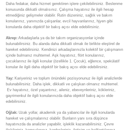
Daha fedakar, daha hizmet gerektiren işlere çekilebilirsiniz. Beslenme
konusunda dikkatli olmalısınız. Çalışma hayatınız ile ilgili hesap
etmediğiniz gelişmeler olabilir. Rutin düzeniniz, sağlık ve bakım
konularınız, yanınızda çalışanlar, evcil hayvanlarınız, hjyen gibi
konularda daha objektif bir bakış açısı elde edebilirsiniz.
Akrep:
Arkadaşlarla ya da bir takım organizasyonlar içinde
bulunabilirsiniz. Bu alanda daha dikkatli olmak ile birlikte eleştirel de
hareket edebilirsiniz. Kendinizi arkadaşlarınızla kolektif bir çalışmanın
içinde bulmanız muhtemel. Aşk hayatınız, flört konularınız,
çocuklarınız ile ilgili konular (özellikle 1. Çocuk), eğlence, spekülatif
konular ile ilgili daha objektif bir bakış açısı elde edebilirsiniz.
Yay:
Kariyeriniz ve toplum önündeki pozisyonunuz ile ilgili analizlerde
bulunabilirsiniz. Daha işlek, dikkatli ve çalışkan olmanız muhtemel.
Ev hayatınız, özel yaşantınız, aileniz, ebeveynleriniz, kökleriniz,
gayrimenkul ile ilgili konularınızda daha objektif bakış açısı elde
edebilirsiniz.
Oğlak:
Uzak yollar, akademik ya da yabancılar ile ilgili konularda
hareket ve çalışmalarınız olabilir. Bunların yanı sıra düşünce
hayatınızda da analizler yapabilir, işleklik kazanabilirsiniz. Çevre
ilişkileriniz, komşularınız, kardeşleriniz, iletişim ve bağlantılarınız,