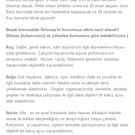
dönmüş olacak, Retro süreci bittikten sonra ise 15 nisan akşamı önce
Balık burcunda tekrar ileri hareketine başlayacak ve 28 nisanda da
Koç burcuna tekrar geçecek.
Başak burcundaki Dolunay’ın burcunuza etkisi nasıl olacak?
(Güneş (özburcunuz) ve yükselen burcunuza göre bakabilirsiniz.)
Koç;
Sağlık, genel bakım, rutin düzeninizle ilgili düzenlenme ihtiyacı
içine girebilirsiniz. Çalışma hayatınızda kişisel performansınız
temponuz artabilir. Hizmet, fayda, fedakarlık gerektiren durumlar
bakamından objektiflik kazanabilirsiniz.
Boğa:
Aşk hayatınız, eğlence, spor, kendinizi ifade ve çocuklar ile
ilgili konularda daha mantıklı hareket etme ve dikkatli olma
yöneliminde olabilirsiniz. Gruplar, organizasyonlar, dernekler, arkadaş
grupları ve ortaklaşa çalışmalar ile ilgili daha objektif bir bakış açısı
elde edebilirsiniz.
İkizler:
Aile , ev ve içsel konularda daha hassas etkileşim halinde
olmak ile birlikte eleştirelliğiniz ve detaycılığınız ortaya çıkabilir.
Kariyeriniz, iş yaşamınız, toplum önündeki pozisyonunuz ile ilgili daha
objektif bir bakış açısı kazanabilirsiniz.