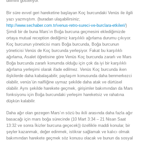
dilimini gösteriyor.
Bir süre evvel geri hareketine başlayan Koç burcundaki Venüs ile ilgili
yazı yazmıştım. (buradan ulaşabilirsiniz;
http://www.sechaber.com.tr/venus-retro-sureci-ve-burclara-etkileri/
)
Şimdi bir de buna Mars’ın Boğa burcuna geçmesini eklediğimizde
ortaya mutual reception dediğimiz karşılıklı ağırlama durumu çıkıyor.
Koç burcunun yöneticisi mars Boğa burcunda, Boğa burcunun
yöneticisi Venüs de Koç burcunda yerleşiyor. Fakat bu karşılıklı
ağırlama, Asalet öğretisine göre Venüs Koç burcunda zararlı ve Mars
Boğa burcunda zararlı konumda olduğu için çok da iyi bir karşılıklı
ağırlama yerleşimi olarak ifade edilmez. Venüs Koç burcunda iken
ilişkilerde daha kabalaşabilir, paylaşım konusunda daha benmerkezci
olabilir, venüs’ün naifliğine uymaz şekilde daha atak ve dürtüsel
olabilir. Aynı şekilde harekete geçmek, girişimler bakımından da Mars
fonksiyonu için Boğa burcundaki yerleşim hareketsiz ve rahatına
düşkün kalabilir.
Daha ağır olan gezegen Mars’ın sözü bu ikili arasında daha fazla ağır
basacağı için mars boğa sürecinde (10 Mart 3:34 – 21 Nisan Saat
13:32 ve sonra İkizler burcuna geçecek)) özellikle maddi konular, bir
şeyler kazanmak, değer edinmek, istikrar sağlamak ve kalıcı olmak
bakımından harekete geçmek söz konusu olacak ve bunun da sosyal