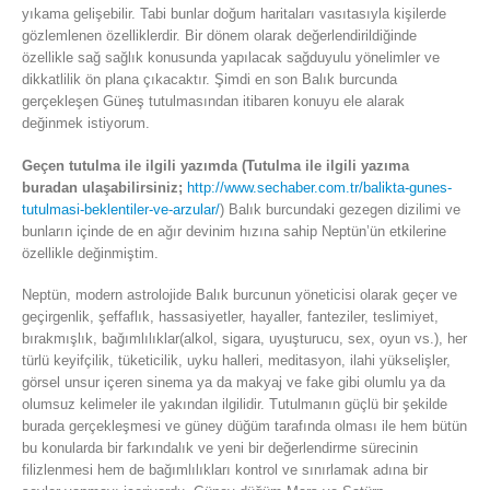
yıkama gelişebilir. Tabi bunlar doğum haritaları vasıtasıyla kişilerde
gözlemlenen özelliklerdir. Bir dönem olarak değerlendirildiğinde
özellikle sağ sağlık konusunda yapılacak sağduyulu yönelimler ve
dikkatlilik ön plana çıkacaktır. Şimdi en son Balık burcunda
gerçekleşen Güneş tutulmasından itibaren konuyu ele alarak
değinmek istiyorum.
Geçen tutulma ile ilgili yazımda (Tutulma ile ilgili yazıma
buradan ulaşabilirsiniz;
http://www.sechaber.com.tr/balikta-gunes-
tutulmasi-beklentiler-ve-arzular/
) Balık burcundaki gezegen dizilimi ve
bunların içinde de en ağır devinim hızına sahip Neptün’ün etkilerine
özellikle değinmiştim.
Neptün, modern astrolojide Balık burcunun yöneticisi olarak geçer ve
geçirgenlik, şeffaflık, hassasiyetler, hayaller, fanteziler, teslimiyet,
bırakmışlık, bağımlılıklar(alkol, sigara, uyuşturucu, sex, oyun vs.), her
türlü keyifçilik, tüketicilik, uyku halleri, meditasyon, ilahi yükselişler,
görsel unsur içeren sinema ya da makyaj ve fake gibi olumlu ya da
olumsuz kelimeler ile yakından ilgilidir. Tutulmanın güçlü bir şekilde
burada gerçekleşmesi ve güney düğüm tarafında olması ile hem bütün
bu konularda bir farkındalık ve yeni bir değerlendirme sürecinin
filizlenmesi hem de bağımlılıkları kontrol ve sınırlamak adına bir