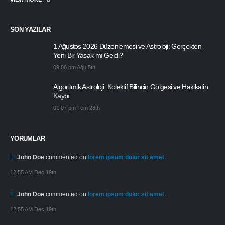
SON YAZILAR
1 Ağustos 2026 Düzenlemesi ve Astroloji: Gerçekten
Yeni Bir Yasak mı Geldi?
09:08 pm Ağu 5th
Algoritmik Astroloji: Kolektif Bilincin Gölgesi ve Hakikatin
Kaybı
01:07 pm Tem 28th
YORUMLAR
John Doe
commented on
lorem ipsum dolor sit amet.
12:55 AM Dec 19th
John Doe
commented on
lorem ipsum dolor sit amet.
12:55 AM Dec 19th