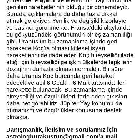
yöneticilerle ilgilidir ve Merkür’ün Yay burcunda
geri ileri hareketlerinin olduğu bir dönemdeyiz.
Burada açıklamalara da daha fazla dikkat
etmek gerekiyor. Yenilik ve değişiklik zorlayıcı
ve baskıcı görünmekte. Fransa’daki olaylar da
bu gökyüzündeki görünümün bir eş zamanlılığı
gibi. Uranüs’ün bu zamanlama içinde geri
harekette Koç’ta olması kitlesel isyan
hareketlerini de ifade eder. Koç bireyselliği ifade
ettiği için bireyselliği gelişkin ülkelerde tepkilerin
dozajının da fazla olması normaldir. Bir süre
daha Uranüs Koç burcunda geri hareket
edecek ve asıl 6 Ocak – 6 Mart arasında ileri
harekette bulunacak. Bu zamanlama içinde
bireyselliği ve özgürlükleri ifade eden çıkışları
daha net görebiliriz. Jüpiter Yay konumu da
hümanizm ve özgürlükler konusuna destek
olmakta.
Danışmanlık, iletişim ve sorularınız için
astrologburakustun@gmail.com’a mail