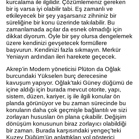
kurcalama ile ilgilidir. Çözümlemeniz gereken
bir iş varsa iyi olabilir tabi. Eş zamanlı ve
etkileyecek bir şey yaşarsanız zihniniz bir
süreliğine bir konu üzerinde takılabilir. Bu
zamanlamada açılar da esnek olmadığı için
dikkat diyorum. Öyle bir şey olursa dengelemek
üzere kendinizi gevşetecek formüllere
başvurun. Kendinizi fazla sıkmayın. Merkür
Yeniayın ardından ileri harekete geçecek.
Akrep’in Modern yöneticisi Plüton da Oğlak
burcundaki Yükselen burç derecesine
kavuşum yapıyor. Oğlak’taki Güney düğümü de
içine aldığı için burada mevcut otorite, yapı,
sistem, düzen, kariyer, iş ile ilgili konular ön
planda görünüyor ve bu zaman sürecinde bu
konuların daha çok geçmişle bağlantılı ve sizi
zorlayan hususları ön plana çıkabilir. Değişim
dönüşüm konusunun biraz zorlayıcı olabildiği
bir zaman. Burada karşısındaki yengeç’teki
Kuzey Düğüm’ün anlattıkları yol gösterici