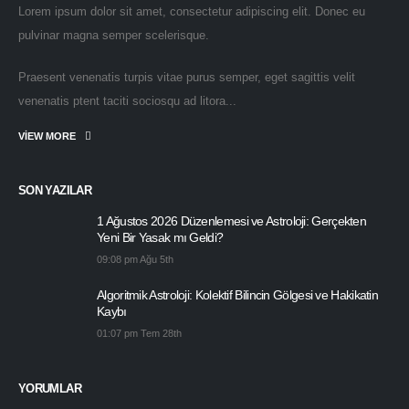
Lorem ipsum dolor sit amet, consectetur adipiscing elit. Donec eu
pulvinar magna semper scelerisque.
Praesent venenatis turpis vitae purus semper, eget sagittis velit
venenatis ptent taciti sociosqu ad litora...
VIEW MORE
SON YAZILAR
1 Ağustos 2026 Düzenlemesi ve Astroloji: Gerçekten
Yeni Bir Yasak mı Geldi?
09:08 pm Ağu 5th
Algoritmik Astroloji: Kolektif Bilincin Gölgesi ve Hakikatin
Kaybı
01:07 pm Tem 28th
YORUMLAR