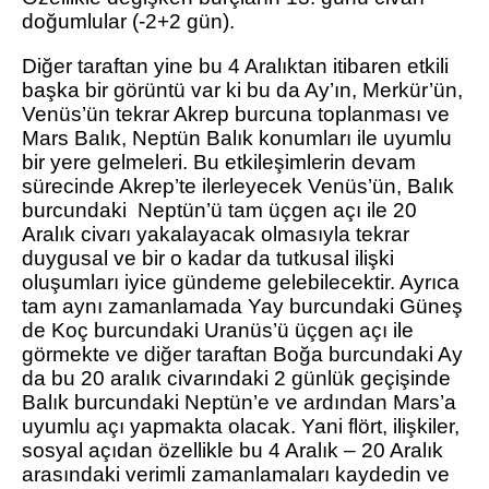
doğumlular (-2+2 gün).
Diğer taraftan yine bu 4 Aralıktan itibaren etkili
başka bir görüntü var ki bu da Ay’ın, Merkür’ün,
Venüs’ün tekrar Akrep burcuna toplanması ve
Mars Balık, Neptün Balık konumları ile uyumlu
bir yere gelmeleri. Bu etkileşimlerin devam
sürecinde Akrep’te ilerleyecek Venüs’ün, Balık
burcundaki Neptün’ü tam üçgen açı ile 20
Aralık civarı yakalayacak olmasıyla tekrar
duygusal ve bir o kadar da tutkusal ilişki
oluşumları iyice gündeme gelebilecektir. Ayrıca
tam aynı zamanlamada Yay burcundaki Güneş
de Koç burcundaki Uranüs’ü üçgen açı ile
görmekte ve diğer taraftan Boğa burcundaki Ay
da bu 20 aralık civarındaki 2 günlük geçişinde
Balık burcundaki Neptün’e ve ardından Mars’a
uyumlu açı yapmakta olacak. Yani flört, ilişkiler,
sosyal açıdan özellikle bu 4 Aralık – 20 Aralık
arasındaki verimli zamanlamaları kaydedin ve