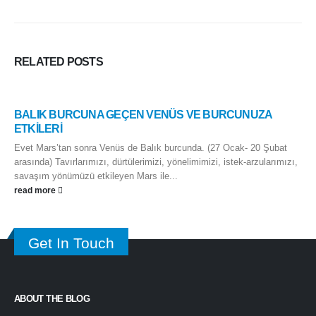
RELATED
POSTS
BALIK BURCUNA GEÇEN VENÜS VE BURCUNUZA
ETKİLERİ
Evet Mars’tan sonra Venüs de Balık burcunda. (27 Ocak- 20 Şubat
arasında) Tavırlarımızı, dürtülerimizi, yönelimimizi, istek-arzularımızı,
savaşım yönümüzü etkileyen Mars ile...
read more
Get In Touch
ABOUT THE BLOG