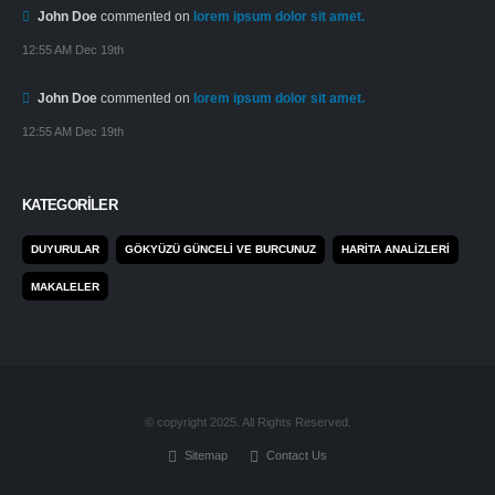
John Doe
commented on
lorem ipsum dolor sit amet.
12:55 AM Dec 19th
John Doe
commented on
lorem ipsum dolor sit amet.
12:55 AM Dec 19th
KATEGORILER
DUYURULAR
GÖKYÜZÜ GÜNCELI VE BURCUNUZ
HARITA ANALIZLERI
MAKALELER
© copyright 2025. All Rights Reserved.
Sitemap
Contact Us