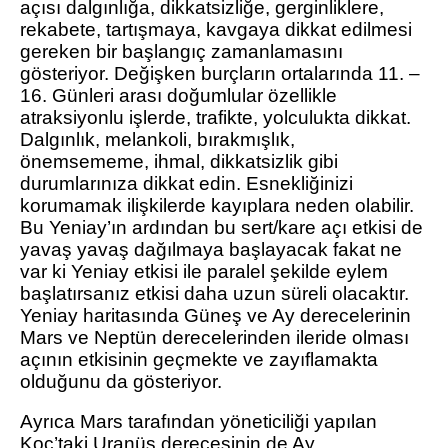
açısı dalgınlığa, dikkatsizliğe, gerginliklere,
rekabete, tartışmaya, kavgaya dikkat edilmesi
gereken bir başlangıç zamanlamasını
gösteriyor. Değişken burçların ortalarında 11. –
16. Günleri arası doğumlular özellikle
atraksiyonlu işlerde, trafikte, yolculukta dikkat.
Dalgınlık, melankoli, bırakmışlık,
önemsememe, ihmal, dikkatsizlik gibi
durumlarınıza dikkat edin. Esnekliğinizi
korumamak ilişkilerde kayıplara neden olabilir.
Bu Yeniay’ın ardından bu sert/kare açı etkisi de
yavaş yavaş dağılmaya başlayacak fakat ne
var ki Yeniay etkisi ile paralel şekilde eylem
başlatırsanız etkisi daha uzun süreli olacaktır.
Yeniay haritasında Güneş ve Ay derecelerinin
Mars ve Neptün derecelerinden ileride olması
açının etkisinin geçmekte ve zayıflamakta
olduğunu da gösteriyor.
Ayrıca Mars tarafından yöneticiliği yapılan
Koç’taki Uranüs derecesinin de Ay