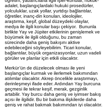
öğretim, yabancılarla ilgili işler-konular, hukuk-
adalet, başlangıçlardaki hukuki prosedürler,
yolculuklar, uzak yollar, yurtdışı bağlantılar,
öğretiler, inanç-din konuları, ideolojiler,
araştırma, keşif, global düzeydeki olaylar,
medya ile ilgili konular başı çekiyor. Bununla
birlikte Yay ve Jüpiter etkilerinin genişlemek ve
büyümek ile ilgili olduğunu, bu zaman
sürecinde daha geniş bakışını aktive
edebileceğini söyleyebilirim. Ticari konular,
bağlantılar, büyük organizasyonlar, uzun vadeli
görüler ve planlar için etkili olacaktır.
Merkür’ün de düzelecek olması ile yeni
başlangıçlar kurmak ve ilerlemek bakımından
atılımlar olacaktır. Akrep öncelikle araştırmayı,
derinleşmeyi ifade eder. Ardından Yay burcuna
geçmesi ile tekrar keşif, merak, gezginlik
artabilir. Yay burcu daha geniş ve iyimser bakış
açısı ile ilgilidir. Bu bir bakıma ilişkilerde daha
geniş ve rahat bakmak bakımından iyi olacaktır.