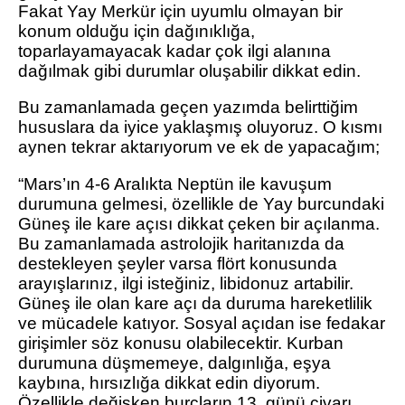
Fakat Yay Merkür için uyumlu olmayan bir
konum olduğu için dağınıklığa,
toparlayamayacak kadar çok ilgi alanına
dağılmak gibi durumlar oluşabilir dikkat edin.
Bu zamanlamada geçen yazımda belirttiğim
hususlara da iyice yaklaşmış oluyoruz. O kısmı
aynen tekrar aktarıyorum ve ek de yapacağım;
“Mars’ın 4-6 Aralıkta Neptün ile kavuşum
durumuna gelmesi, özellikle de Yay burcundaki
Güneş ile kare açısı dikkat çeken bir açılanma.
Bu zamanlamada astrolojik haritanızda da
destekleyen şeyler varsa flört konusunda
arayışlarınız, ilgi isteğiniz, libidonuz artabilir.
Güneş ile olan kare açı da duruma hareketlilik
ve mücadele katıyor. Sosyal açıdan ise fedakar
girişimler söz konusu olabilecektir. Kurban
durumuna düşmemeye, dalgınlığa, eşya
kaybına, hırsızlığa dikkat edin diyorum.
Özellikle değişken burçların 13. günü civarı