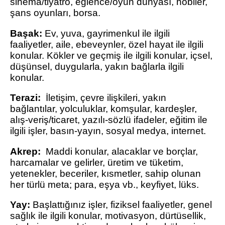
sinema/tiyatro, eğlence/oyun dünyası, hobiler,
şans oyunları, borsa.
Başak:
Ev, yuva, gayrimenkul ile ilgili
faaliyetler, aile, ebeveynler, özel hayat ile ilgili
konular. Kökler ve geçmiş ile ilgili konular, içsel,
düşünsel, duygularla, yakın bağlarla ilgili
konular.
Terazi:
İletişim, çevre ilişkileri, yakın
bağlantılar, yolculuklar, komşular, kardeşler,
alış-veriş/ticaret, yazılı-sözlü ifadeler, eğitim ile
ilgili işler, basın-yayın, sosyal medya, internet.
Akrep:
Maddi konular, alacaklar ve borçlar,
harcamalar ve gelirler, üretim ve tüketim,
yetenekler, beceriler, kısmetler, sahip olunan
her türlü meta; para, eşya vb., keyfiyet, lüks.
Yay:
Başlattığınız işler, fiziksel faaliyetler, genel
sağlık ile ilgili konular, motivasyon, dürtüsellik,