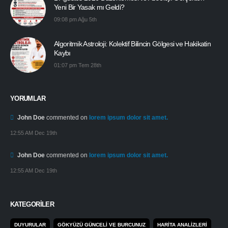
Yeni Bir Yasak mı Geldi?
09:08 pm Ağu 5th
Algoritmik Astroloji: Kolektif Bilincin Gölgesi ve Hakikatin
Kaybı
01:07 pm Tem 28th
YORUMLAR
John Doe
commented on
lorem ipsum dolor sit amet.
12:55 AM Dec 19th
John Doe
commented on
lorem ipsum dolor sit amet.
12:55 AM Dec 19th
KATEGORILER
DUYURULAR
GÖKYÜZÜ GÜNCELI VE BURCUNUZ
HARITA ANALIZLERI