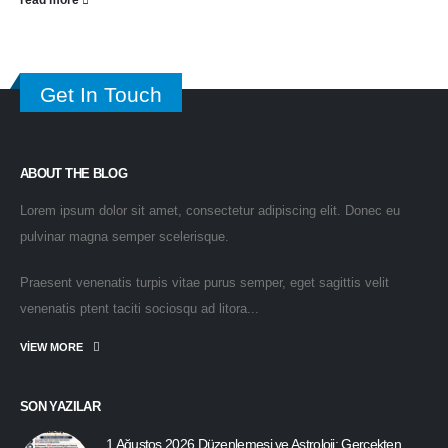
Get In Touch
ABOUT THE BLOG
Lorem ipsum dolor sit amet, consectetur adipiscing elit. Donec eu
pulvinar magna semper scelerisque.
Praesent venenatis turpis vitae purus semper, eget sagittis velit
venenatis ptent taciti sociosqu ad litora...
VIEW MORE
SON YAZILAR
1 Ağustos 2026 Düzenlemesi ve Astroloji: Gerçekten