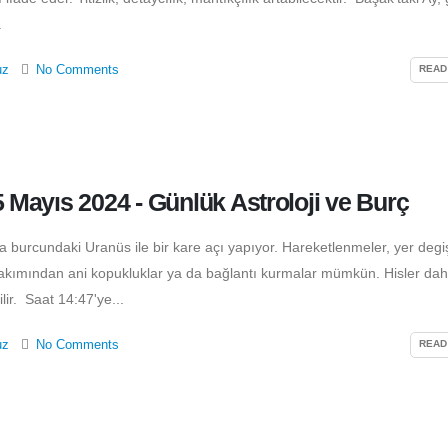
.
uz
No Comments
READ
5 Mayıs 2024 - Günlük Astroloji ve Burç
burcundaki Uranüs ile bir kare açı yapıyor. Hareketlenmeler, yer degiş
r bakımından ani kopukluklar ya da bağlantı kurmalar mümkün. Hisler da
lir. Saat 14:47'ye...
uz
No Comments
READ