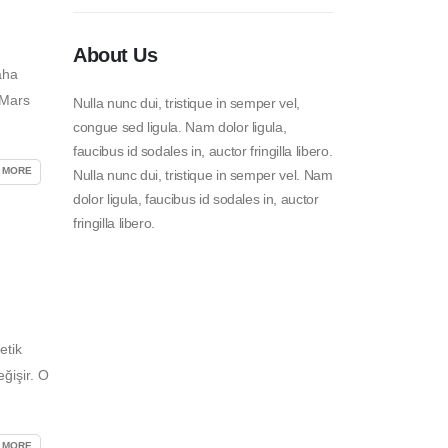
About Us
aha
 Mars
Nulla nunc dui, tristique in semper vel,
congue sed ligula. Nam dolor ligula,
faucibus id sodales in, auctor fringilla libero.
 MORE
Nulla nunc dui, tristique in semper vel. Nam
dolor ligula, faucibus id sodales in, auctor
fringilla libero.
etik
eğişir. O
 MORE