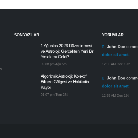
SON YAZILAR
YORUMLAR
1 Ağustos 2026 Düzenlemesi
John Doe
comme
ve Astroloji: Gerçekten Yeni Bir
dolor sit amet.
Yasak mı Geldi?
09:08 pm Ağu 5th
12:55 AM Dec 19th
is
Algoritmik Astroloji: Kolektif
John Doe
comme
Bilincin Gölgesi ve Hakikatin
dolor sit amet.
Kaybı
01:07 pm Tem 28th
12:55 AM Dec 19th