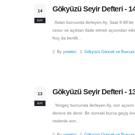
Gökyüzü Seyir Defteri - 1
14
MAY
Aslan burcunda ilerleyen Ay, Saat 9:48'de 
cesur ve açıktan ifade etmek açısından etkil
Koç da benlik...
By
yonetici
Gökyüzü Günceli ve Burcun
Gökyüzü Seyir Defteri - 1
13
MAY
Yengeç burcunda ilerleyen Ay, son açısını
derece de denir. Bir sonraki burca geçiş önc
nedenle son...
By
yonetici
Gökyüzü Günceli ve Burcun