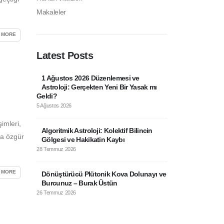
Makaleler
 MORE
Latest Posts
1 Ağustos 2026 Düzenlemesi ve
Özgür Özel B
Astroloji: Gerçekten Yeni Bir Yasak mı
Parti’nin Do
Geldi?
25 Temmuz 2026
5 Ağustos 2026
14 Temmuz Y
imleri,
Algoritmik Astroloji: Kolektif Bilincin
– İlişkilerde
ha özgür
Gölgesi ve Hakikatin Kaybı
Özgürleşmeler
28 Temmuz 2026
14 Temmuz 2026
 MORE
Dönüştürücü Plütonik Kova Dolunayı ve
Deniz Göktaş
Burcunuz – Burak Üstün
Zodyak Felse
26 Temmuz 2026
1 Temmuz 2026