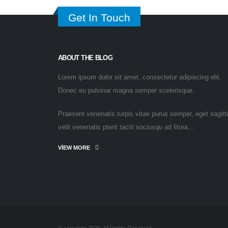
Get In Touch
ABOUT THE BLOG
Lorem ipsum dolor sit amet, consectetur adipiscing elit.
Donec eu pulvinar magna semper scelerisque.
Praesent venenatis turpis vitae purus semper, eget sagitt
velit venenatis ptent taciti sociosqu ad litora...
VIEW MORE