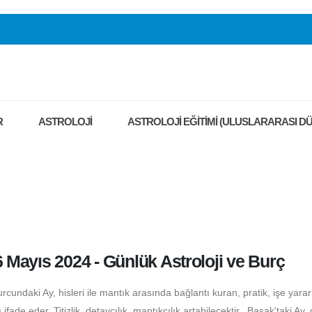
R
ASTROLOJİ
ASTROLOJİ EĞİTİMİ (ULUSLARARASI DÜ
6 Mayıs 2024 - Günlük Astroloji ve Burç
undaki Ay, hisleri ile mantık arasında bağlantı kuran, pratik, işe yararl
ifade eder. Titizlik, detaycılık, mantıkçılık artabilecektir. Başak'taki Ay, 