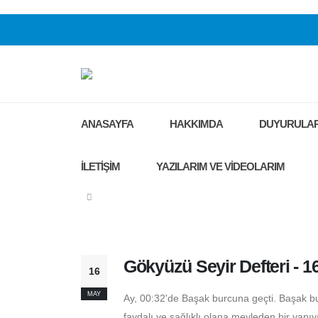
ANASAYFA
HAKKIMDA
DUYURULA
İLETİŞİM
YAZILARIM VE VİDEOLARIM
Gökyüzü Seyir Defteri - 1
16
MAY
Ay, 00:32'de Başak burcuna geçti. Başak burc
faydalı ve sağlıklı olana meyleden bir yapıyı 