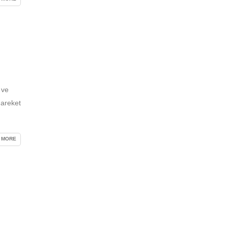
 ve
hareket
 MORE