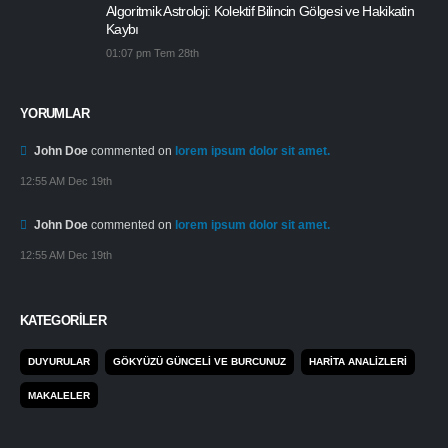
Algoritmik Astroloji: Kolektif Bilincin Gölgesi ve Hakikatin
Kaybı
01:07 pm Tem 28th
YORUMLAR
John Doe
commented on
lorem ipsum dolor sit amet.
12:55 AM Dec 19th
John Doe
commented on
lorem ipsum dolor sit amet.
12:55 AM Dec 19th
KATEGORILER
DUYURULAR
GÖKYÜZÜ GÜNCELI VE BURCUNUZ
HARITA ANALIZLERI
MAKALELER