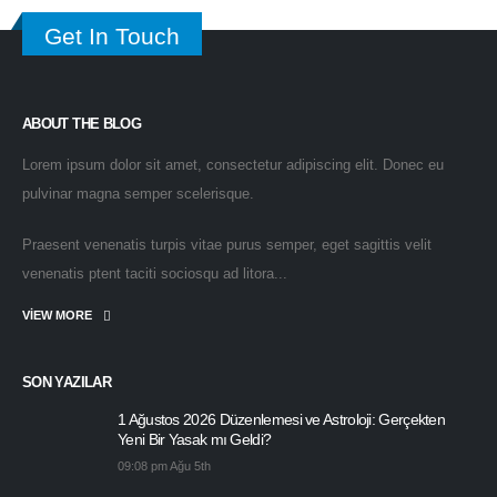
Get In Touch
ABOUT THE BLOG
Lorem ipsum dolor sit amet, consectetur adipiscing elit. Donec eu
pulvinar magna semper scelerisque.
Praesent venenatis turpis vitae purus semper, eget sagittis velit
venenatis ptent taciti sociosqu ad litora...
VIEW MORE
SON YAZILAR
1 Ağustos 2026 Düzenlemesi ve Astroloji: Gerçekten
Yeni Bir Yasak mı Geldi?
09:08 pm Ağu 5th