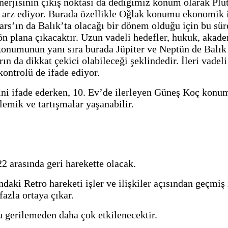
enerjisinin çıkış noktası da dediğimiz konum olarak Pl
m arz ediyor. Burada özellikle Oğlak konumu ekonomik i
ars’ın da Balık’ta olacağı bir dönem olduğu için bu sü
plana çıkacaktır. Uzun vadeli hedefler, hukuk, akademi,
s konumunun yanı sıra burada Jüpiter ve Neptün de Balı
n da dikkat çekici olabileceği şeklindedir. İleri vadeli
ontrolü de ifade ediyor.
ni ifade ederken, 10. Ev’de ilerleyen Güneş Koç konumu
lemik ve tartışmalar yaşanabilir.
 arasında geri harekette olacak.
ndaki Retro hareketi işler ve ilişkiler açısından geçm
fazla ortaya çıkar.
u gerilemeden daha çok etkilenecektir.