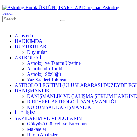
Search
Anasayfa
HAKKIMDA
DUYURULAR
Duyurular
ASTROLOJİ
Astroloji ve Tanımı Üzerine
Astrolojinin Tarihi
Astroloji Sözlüğü
Yaz Saatleri Tablosu
ASTROLOJİ EĞİTİMİ (ULUSLARARASI DÜZEYDE EĞİ
DANIŞMANLIK
DANIŞMANLIK VE ÇALIŞMA ŞEKLİM HAKKIN
BİREYSEL ASTROLOJİ DANIŞMANLIĞI
KURUMSAL DANIŞMANLIK
İLETİŞİM
YAZILARIM VE VİDEOLARIM
Gökyüzü Günceli ve Burcunuz
Makaleler
Harita Analizleri