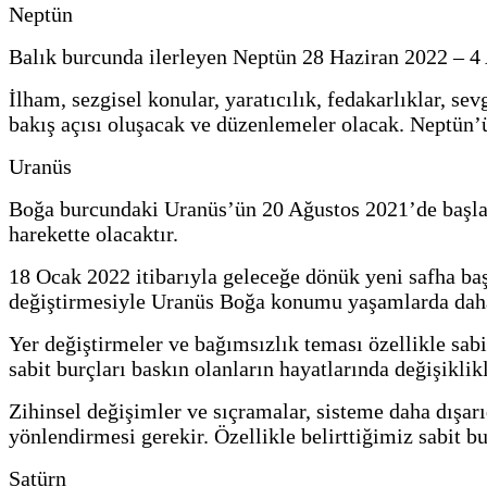
Neptün
Balık burcunda ilerleyen Neptün 28 Haziran 2022 – 4 A
İlham, sezgisel konular, yaratıcılık, fedakarlıklar, se
bakış açısı oluşacak ve düzenlemeler olacak. Neptün’ün
Uranüs
Boğa burcundaki Uranüs’ün 20 Ağustos 2021’de başlaya
harekette olacaktır.
18 Ocak 2022 itibarıyla geleceğe dönük yeni safha 
değiştirmesiyle Uranüs Boğa konumu yaşamlarda daha d
Yer değiştirmeler ve bağımsızlık teması özellikle sab
sabit burçları baskın olanların hayatlarında değişikli
Zihinsel değişimler ve sıçramalar, sisteme daha dışarı
yönlendirmesi gerekir. Özellikle belirttiğimiz sabit bu
Satürn