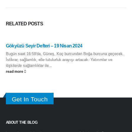
RELATED
POSTS
Gökyüzü Seyir Defteri – 19 Nisan 2024
Bugün saat 16:59'da, Güneş, Koç burcundan Boğa burcuna geçecek.
İstikrar, sağlamlık, elle tutulurluk arayışı artacak. Yatırımlar ve
ilişkilerde sağlamlıklar ile...
read more
Get In Touch
ABOUT THE BLOG