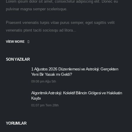
Lorem ipsum dolor sit amet, consectetur adipiscing elit. Donec eu
pulvinar magna semper scelerisque.
Praesent venenatis turpis vitae purus semper, eget sagittis velit
venenatis ptent taciti sociosqu ad litora...
VIEW MORE
SON YAZILAR
1 Ağustos 2026 Düzenlemesi ve Astroloji: Gerçekten
Yeni Bir Yasak mı Geldi?
09:08 pm Ağu 5th
Algoritmik Astroloji: Kolektif Bilincin Gölgesi ve Hakikatin
Kaybı
01:07 pm Tem 28th
YORUMLAR