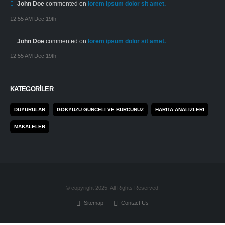
John Doe
commented on
lorem ipsum dolor sit amet.
12:55 AM Dec 19th
John Doe
commented on
lorem ipsum dolor sit amet.
12:55 AM Dec 19th
KATEGORILER
DUYURULAR
GÖKYÜZÜ GÜNCELI VE BURCUNUZ
HARITA ANALIZLERI
MAKALELER
© copyright 2025. All Rights Reserved.
Sitemap
Contact Us