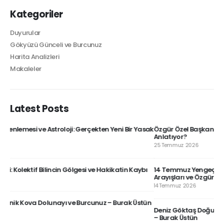
Kategoriler
Duyurular
Gökyüzü Günceli ve Burcunuz
Harita Analizleri
Makaleler
Latest Posts
asak
Özgür Özel Başkanlığındaki Yeni Parti’nin Doğum Haritası Ne
1 A
Anlatıyor?
mı
25 Temmuz 2026
5 A
bı
14 Temmuz Yengeç Yeniayı ve Burcunuz – İlişkilerde Güven
Alg
Arayışları ve Özgürleşmeler – Burak Üstün
28 
14 Temmuz 2026
tün
Dö
Deniz Göktaş Doğum Haritası Analizi ve Zodyak Felsefesi Üzerine
26 