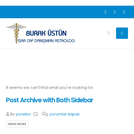
It seems we can't find what you're looking for.
Post Archive with Both Sidebar
Post
By
yonetici
yorumlar kapalı
Archive
READ MORE
with