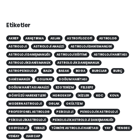
Both
Sidebar
için
Etiketler
AKREP
ARAŞTIRMA
ASLAN
ASTROFILOZOFI
ASTROLOG
ASTROLOJI
ASTROLOJI ANALIZI
ASTROLOJIDANISMANLIGI
ASTROLOJI DANIŞMANLIĞI
ASTROLOJI EĞITIMI
ASTROLOJI HARITASI
ASTROLOJIKDANISMANLIK
ASTROLOJIK DANIŞMANLIK
ASTROPSIKOLOJI
BALIK
BASAK
BOGA
BURCLAR
BURÇ
DANISMANLIK
DOLUNAY
DOĞUM HARITASI
DOĞUM HARITASI ANALIZI
EZOTERIZM
FELSEFE
GÖKYÜZÜ HAREKETLERI
HOROSKOP
IKIZLER
KOC
KOVA
MODERN ASTROLOJI
OGLAK
OKÜLTIZM
PROFESYONEL ASTROLOG
PSIKOLOJI
PSIKOLOJIK ASTROLOJI
PSIKOLOJIKASTROLOJI
PSIKOLOJIK ASTROLOJI DANIŞMANLIĞI
SOSYOLOJI
TERAZI
TÜRKIYE ASTROLOJI HARITASI
YAY
YENGEC
YENIAY
ISAR CAP