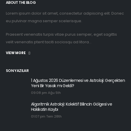
ABOUT THE BLOG
Lorem ipsum dolor sit amet, consectetur adipiscing elit. Donec
eu pulvinar magna semper scelerisque.
Praesent venenatis turpis vitae purus semper, eget sagittis
velit venenatis ptent taciti sociosqu ad litora...
VIEW MORE
SON YAZILAR
1 Ağustos 2026 Düzenlemesi ve Astroloji: Gerçekten
Yeni Bir Yasak mı Geldi?
09:08 pm Ağu 5th
Algoritmik Astroloji: Kolektif Bilincin Gölgesi ve
Hakikatin Kaybı