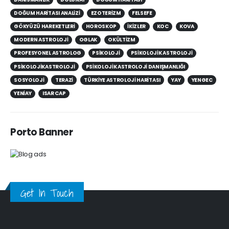
ASTROLOJIKDANISMANLIK
ASTROLOJIK DANIŞMANLIK
ASTROPSIKOLOJI
BALIK
BASAK
BOGA
BURCLAR
BURÇ
DANISMANLIK
DOLUNAY
DOĞUM HARITASI
DOĞUM HARITASI ANALIZI
EZOTERIZM
FELSEFE
GÖKYÜZÜ HAREKETLERI
HOROSKOP
IKIZLER
KOC
KOVA
MODERN ASTROLOJI
OGLAK
OKÜLTIZM
PROFESYONEL ASTROLOG
PSIKOLOJI
PSIKOLOJIK ASTROLOJI
PSIKOLOJIKASTROLOJI
PSIKOLOJIK ASTROLOJI DANIŞMANLIĞI
SOSYOLOJI
TERAZI
TÜRKIYE ASTROLOJI HARITASI
YAY
YENGEC
YENIAY
ISAR CAP
Porto Banner
Get In Touch