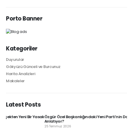
Porto Banner
Kategoriler
Duyurular
Gökyüzü Günceli ve Burcunuz
Harita Analizleri
Makaleler
Latest Posts
asak
Özgür Özel Başkanlığındaki Yeni Parti’nin Doğum Haritası Ne
1 A
Anlatıyor?
mı
25 Temmuz 2026
5 A