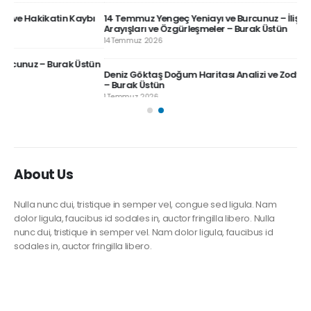
bı
14 Temmuz Yengeç Yeniayı ve Burcunuz – İlişkilerde Güven
Alg
Arayışları ve Özgürleşmeler – Burak Üstün
28 
14 Temmuz 2026
tün
Dö
Deniz Göktaş Doğum Haritası Analizi ve Zodyak Felsefesi Üzerine
26 
– Burak Üstün
1 Temmuz 2026
About Us
Nulla nunc dui, tristique in semper vel, congue sed ligula. Nam
dolor ligula, faucibus id sodales in, auctor fringilla libero. Nulla
nunc dui, tristique in semper vel. Nam dolor ligula, faucibus id
sodales in, auctor fringilla libero.