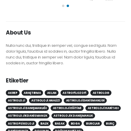
– Burak Üstün
1 Temmuz 2026
About Us
Nulla nunc dui, tristique in semper vel, congue sed ligula. Nam
dolor ligula, faucibus id sodales in, auctor fringilla libero. Nulla
nunc dui, tristique in semper vel. Nam dolor ligula, faucibus id
sodales in, auctor fringilla libero.
Etiketler
AKREP
ARAŞTIRMA
ASLAN
ASTROFILOZOFI
ASTROLOG
ASTROLOJI
ASTROLOJI ANALIZI
ASTROLOJIDANISMANLIGI
ASTROLOJI DANIŞMANLIĞI
ASTROLOJI EĞITIMI
ASTROLOJI HARITASI