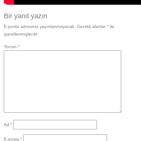
Bir yanıt yazın
E-posta adresiniz yayınlanmayacak.
Gerekli alanlar
*
ile
işaretlenmişlerdir
Yorum
*
Ad
*
E-posta
*