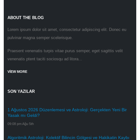
ABOUT THE BLOG
Lorem ipsum dolor sit amet, consectetur adipiscing elit. Donec eu
pulvinar magna semper scelerisque.
Praesent venenatis turpis vitae purus semper, eget sagittis velit
venenatis ptent taciti sociosqu ad litora...
VIEW MORE
SON YAZILAR
1 Ağustos 2026 Düzenlemesi ve Astroloji: Gerçekten Yeni Bir
Yasak mı Geldi?
09:08 pm Ağu 5th
Algoritmik Astroloji: Kolektif Bilincin Gölgesi ve Hakikatin Kaybı