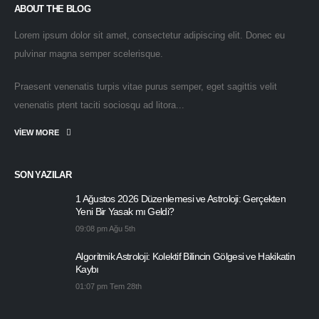
ABOUT THE BLOG
Lorem ipsum dolor sit amet, consectetur adipiscing elit. Donec eu
pulvinar magna semper scelerisque.
Praesent venenatis turpis vitae purus semper, eget sagittis velit
venenatis ptent taciti sociosqu ad litora...
VIEW MORE
SON YAZILAR
1 Ağustos 2026 Düzenlemesi ve Astroloji: Gerçekten
Yeni Bir Yasak mı Geldi?
09:08 pm Ağu 5th
Algoritmik Astroloji: Kolektif Bilincin Gölgesi ve Hakikatin
Kaybı
01:07 pm Tem 28th