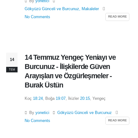
By
yonetici
Gökyüzü Günceli ve Burcunuz
,
Makaleler
READ MORE
No Comments
14 Temmuz Yengeç Yeniayı ve
14
Burcunuz - İlişkilerde Güven
TEM
Arayışları ve Özgürleşmeler -
Burak Üstün
Koç
18:24
, Boğa
19:07
, İkizler
20:15
, Yengeç
By
yonetici
Gökyüzü Günceli ve Burcunuz
READ MORE
No Comments