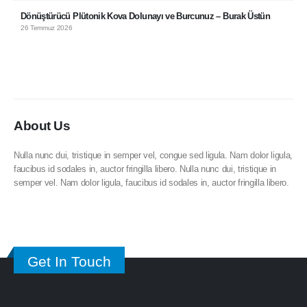
Dönüştürücü Plütonik Kova Dolunayı ve Burcunuz – Burak Üstün
26 Temmuz 2026
About Us
Nulla nunc dui, tristique in semper vel, congue sed ligula. Nam dolor ligula,
faucibus id sodales in, auctor fringilla libero. Nulla nunc dui, tristique in
semper vel. Nam dolor ligula, faucibus id sodales in, auctor fringilla libero.
Get In Touch