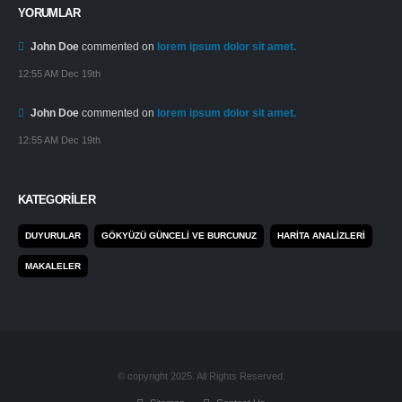
YORUMLAR
John Doe
commented on
lorem ipsum dolor sit amet.
12:55 AM Dec 19th
John Doe
commented on
lorem ipsum dolor sit amet.
12:55 AM Dec 19th
KATEGORILER
DUYURULAR
GÖKYÜZÜ GÜNCELI VE BURCUNUZ
HARITA ANALIZLERI
MAKALELER
© copyright 2025. All Rights Reserved.