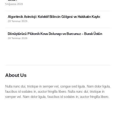
5 Ağustos 2026
Algoritmik Astroloji: Kolektif Bilincin Gölgesi ve Hakikatin Kaybı
28 Temmuz 2026
Dönüştürücü Plütonik Kova Dolunayı ve Burcunuz – Burak Üstün
26 Temmuz 2026
About Us
Nulla nunc dui, tristique in semper vel, congue sed ligula. Nam dolor ligula,
faucibus id sodales in, auctor fringilla libero. Nulla nunc dui, tristique in
semper vel. Nam dolor ligula, faucibus id sodales in, auctor fringilla libero.