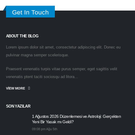
Get In Touch
ABOUT THE BLOG
Lorem ipsum dolor sit amet, consectetur adipiscing elit. Donec eu
pulvinar magna semper scelerisque.
Praesent venenatis turpis vitae purus semper, eget sagittis velit
venenatis ptent taciti sociosqu ad litora...
VIEW MORE
SON YAZILAR
1 Ağustos 2026 Düzenlemesi ve Astroloji: Gerçekten
Yeni Bir Yasak mı Geldi?
09:08 pm Ağu 5th