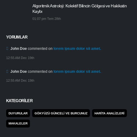
Algoritmik Astroloji: Kolektif Bilincin Gölgesi ve Hakikatin
Kaybı
01:07 pm Tem 28th
YORUMLAR
John Doe
commented on
lorem ipsum dolor sit amet.
12:55 AM Dec 19th
John Doe
commented on
lorem ipsum dolor sit amet.
12:55 AM Dec 19th
KATEGORILER
DUYURULAR
GÖKYÜZÜ GÜNCELI VE BURCUNUZ
HARITA ANALIZLERI
MAKALELER