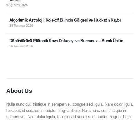
5 Ağustos 2026
Algoritmik Astroloji: Kolektif Bilincin Gölgesi ve Hakikatin Kaybı
28 Temmuz 2026
Dönüştürücü Plütonik Kova Dolunayı ve Burcunuz – Burak Üstün
26 Temmuz 2026
About Us
Nulla nunc dui, tristique in semper vel, congue sed ligula. Nam dolor ligula,
faucibus id sodales in, auctor fringilla libero. Nulla nunc dui, tristique in
semper vel. Nam dolor ligula, faucibus id sodales in, auctor fringilla libero.