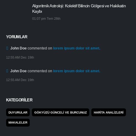
Algoritmik Astroloji: Kolektif Bilincin Gölgesi ve Hakikatin
Kaybı
01:07 pm Tem 28th
YORUMLAR
John Doe
commented on
lorem ipsum dolor sit amet.
12:55 AM Dec 19th
John Doe
commented on
lorem ipsum dolor sit amet.
12:55 AM Dec 19th
KATEGORILER
DUYURULAR
GÖKYÜZÜ GÜNCELI VE BURCUNUZ
HARITA ANALIZLERI
MAKALELER