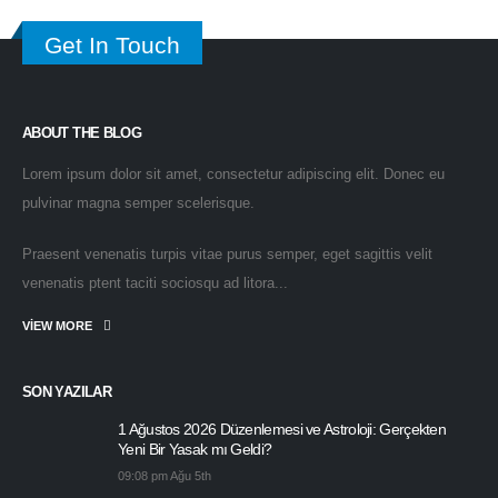
Get In Touch
ABOUT THE BLOG
Lorem ipsum dolor sit amet, consectetur adipiscing elit. Donec eu
pulvinar magna semper scelerisque.
Praesent venenatis turpis vitae purus semper, eget sagittis velit
venenatis ptent taciti sociosqu ad litora...
VIEW MORE
SON YAZILAR
1 Ağustos 2026 Düzenlemesi ve Astroloji: Gerçekten
Yeni Bir Yasak mı Geldi?
09:08 pm Ağu 5th